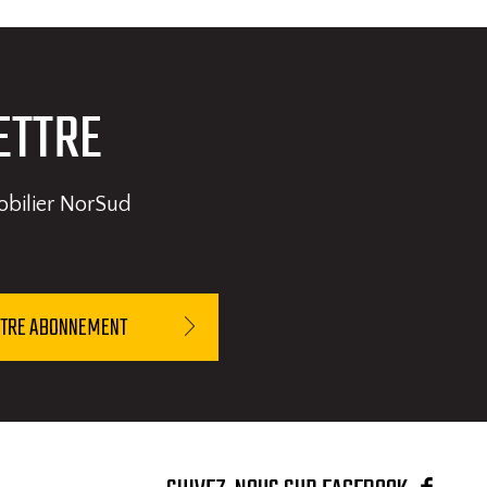
ETTRE
obilier NorSud